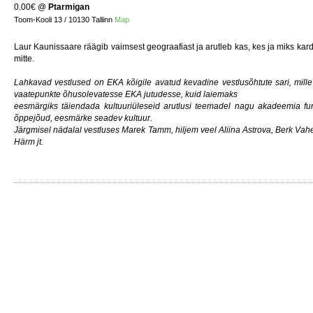
0.00€
@
Ptarmigan
Toom-Kooli 13 / 10130 Tallinn
Map
Laur Kaunissaare räägib vaimsest geograafiast ja arutleb kas, kes ja miks kard
mitte.
Lahkavad vestlused on EKA kõigile avatud kevadine vestlusõhtute sari, mille
vaatepunkte õhusolevatesse EKA jutudesse, kuid laiemaks
eesmärgiks täiendada kultuuriüleseid arutlusi teemadel nagu akadeemia funkt
õppejõud, eesmärke seadev kultuur.
Järgmisel nädalal vestluses Marek Tamm, hiljem veel Aliina Astrova, Berk Vah
Härm jt.